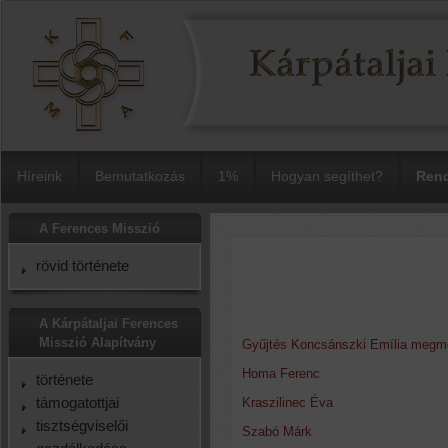
Híreink
Bemutatkozás
1%
Hogyan segíthet?
Rend
A Ferences Misszió
rövid története
A Kárpátaljai Ferences
Misszió Alapítvány
Gyűjtés Koncsánszki Emília megm
Homa Ferenc
története
támogatottjai
Kraszilinec Éva
tisztségviselői
Szabó Márk