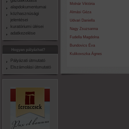
gazdálkodása
Molnár Viktória
alapdokumentumai
Almási Géza
közhasznúsági
jelentései
Udvari Daniella
kuratóriumi ülései
Nagy Zsuzsanna
adatkezelése
Fudella Magdolna
Bundovics Éva
Hogyan pályázhat?
Kulikovszka Ágnes
Pályázati útmutató
Elszámolási útmutató