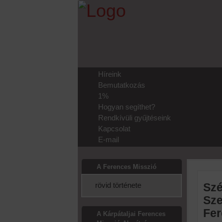
Híreink
Bemutatkozás
1%
Hogyan segíthet?
Rendkívüli gyűjtéseink
Kapcsolat
E-mail
A Ferences Misszió
rövid története
Szé
Sze
Fer
A Kárpátaljai Ferences