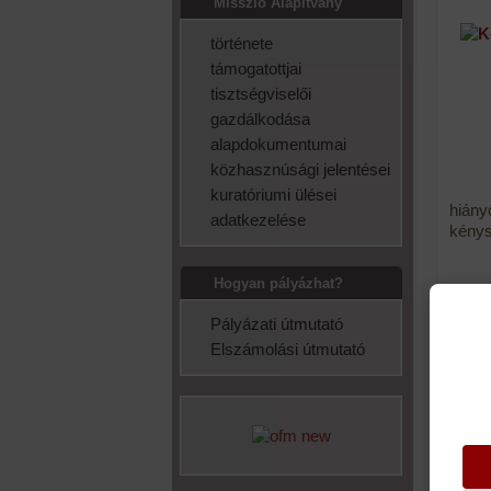
Misszió Alapítvány
története
támogatottjai
tisztségviselői
gazdálkodása
alapdokumentumai
közhasznúsági jelentései
kuratóriumi ülései
hián
adatkezelése
kénysz
Hogyan pályázhat?
Ebben
Pályázati útmutató
utol
évtiz
Elszámolási útmutató
keret
legrá
köszö