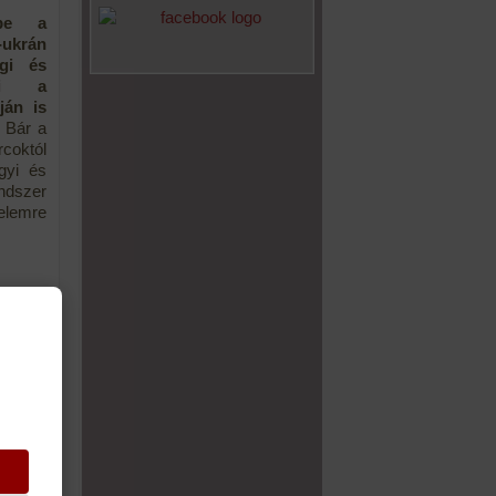
 be a
ukrán
gi és
yei a
ján is
Bár a
rcoktól
gyi és
dszer
elemre
ntik az
r egy
ramunk
nk el a
sainak