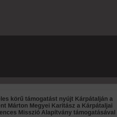
les körű támogatást nyújt Kárpátalján a
nt Márton Megyei Karitász a Kárpátaljai
ences Misszió Alapítvány támogatásával