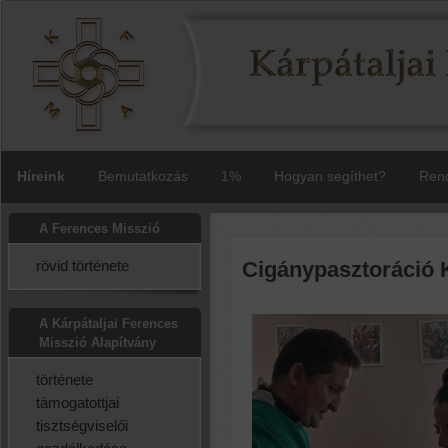
Híreink
Bemutatkozás
1%
Hogyan segíthet?
Rend
A Ferences Misszió
rövid története
Cigánypasztoráció 
A Kárpátaljai Ferences
Misszió Alapítvány
története
támogatottjai
tisztségviselői