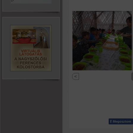
<
f
Megosztom