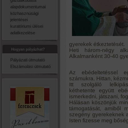
gazdálkodása
alapdokumentumai
közhasznúsági
jelentései
kuratóriumi ülései
adatkezelése
gyerekek étkeztetését.
Hogyan pályázhat?
Heti három-négy al
Alkalmanként 30-40 gyere
Pályázati útmutató
Elszámolási útmutató
Az ebédeltetéssel e
számukra. Hittan, kézmű
Itt szolgáló lelkipá
kéthetente együtt ebé
ismerkedni, játszani, fog
Hálásan köszönjük mi
támogatását, amiből m
szegény gyerekeknek a
Isten fizesse meg bősé