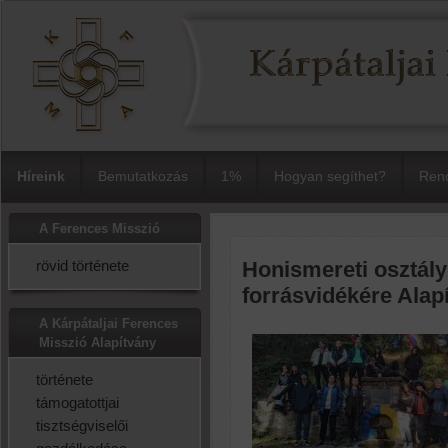
Híreink
Bemutatkozás
1%
Hogyan segíthet?
Rend
A Ferences Misszió
rövid története
Honismereti osztály
forrásvidékére Ala
A Kárpátaljai Ferences
Misszió Alapítvány
története
támogatottjai
tisztségviselői