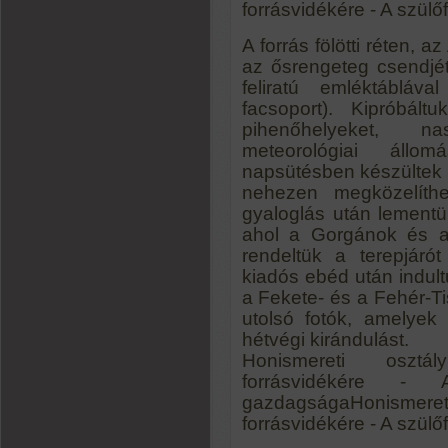
forrásvidékére - A szü
A forrás fölötti réten, 
az ősrengeteg csendjét,
feliratú emléktábláva
facsoport). Kipróbált
pihenőhelyeket, na
meteorológiai állo
napsütésben készültek 
nehezen megközelíthet
gyaloglás után lement
ahol a Gorgánok és a 
rendeltük a terepjárót
kiadós ebéd után indu
a Fekete- és a Fehér-Ti
utolsó fotók, amelyek
hétvégi kirándulást.
Honismereti osztál
forrásvidékére -
gazdagságaHonismereti 
forrásvidékére - A szü