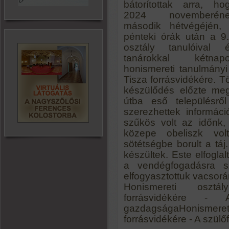
bátorítottak arra, ho
2024 novemberén
második hétvégéjén,
pénteki órák után a 9
osztály tanulóival 
tanárokkal kétnap
honismereti tanulmányi
Tisza forrásvidékére. 
készülődés előzte meg
útba eső településről
szerezhettek informác
szűkös volt az időnk,
közepe obeliszk vol
sötétségbe borult a táj
készültek. Este elfogla
a vendégfogadásra sz
elfogyasztottuk vacsorá
Honismereti osztál
forrásvidékére -
gazdagságaHonismereti 
forrásvidékére - A szü