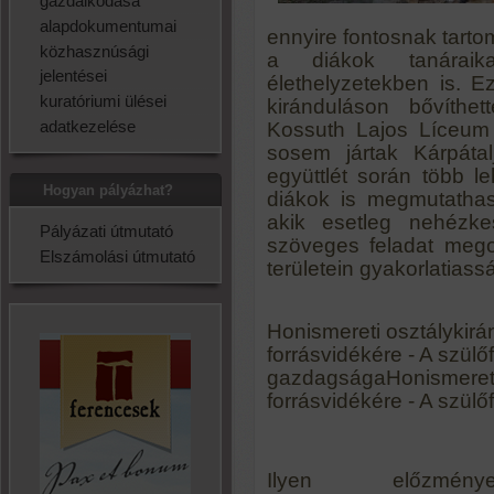
gazdálkodása
alapdokumentumai
ennyire fontosnak tarto
közhasznúsági
a diákok tanáraik
jelentései
élethelyzetekben is. E
kuratóriumi ülései
kiránduláson bővíthet
adatkezelése
Kossuth Lajos Líceum 
sosem jártak Kárpátal
együttlét során több l
Hogyan pályázhat?
diákok is megmutathas
akik esetleg nehézke
Pályázati útmutató
szöveges feladat mego
Elszámolási útmutató
területein gyakorlatiass
Honismereti osztálykirá
forrásvidékére - A szül
gazdagságaHonismereti 
forrásvidékére - A szü
Ilyen előzménye