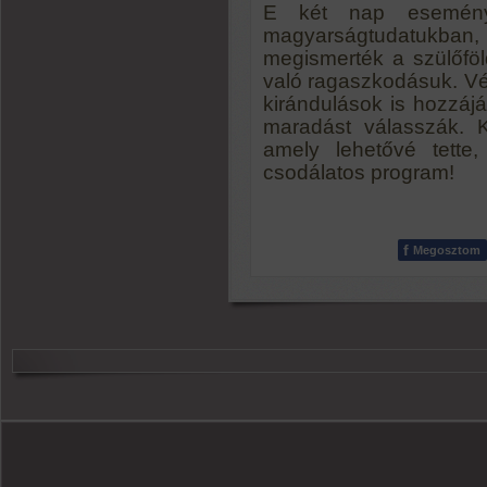
E két nap eseménye
magyarságtudatukban,
megismerték a szülőföl
való ragaszkodásuk. Vé
kirándulások is hozzáj
maradást válasszák. 
amely lehetővé tette
csodálatos program!
f
Megosztom