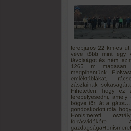
terepjárós 22 km-es út
véve több mint egy ó
távolságot és némi szi
1265 m magasan fek
megpihentünk. Elolvas
emléktáblákat, rác
zászlainak sokaságára
Hihetetlen, hogy ez
terebélyesedni, amely 
bőgve töri át a gátot…
gondoskodott róla, hogy
Honismereti osztál
forrásvidékére -
gazdagságaHonismereti 